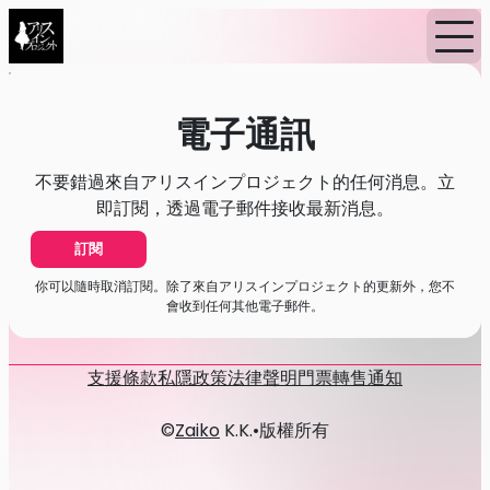
首頁
消息
電子通訊
電子通訊
不要錯過來自アリスインプロジェクト的任何消息。立
即訂閱，透過電子郵件接收最新消息。
訂閱
你可以隨時取消訂閱。除了來自アリスインプロジェクト的更新外，您不
會收到任何其他電子郵件。
支援
條款
私隱政策
法律聲明
門票轉售通知
©
Zaiko
K.K.
•
版權所有