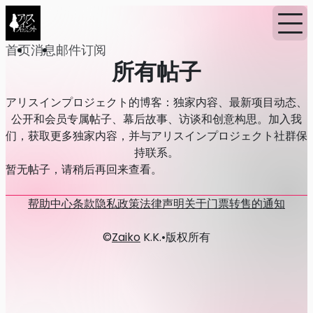
首页
消息
邮件订阅
所有帖子
アリスインプロジェクト的博客：独家内容、最新项目动态、
公开和会员专属帖子、幕后故事、访谈和创意构思。加入我
们，获取更多独家内容，并与アリスインプロジェクト社群保
持联系。
暂无帖子，请稍后再回来查看。
帮助中心
条款
隐私政策
法律声明
关于门票转售的通知
©
Zaiko
K.K.
•
版权所有